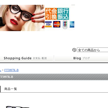
ム
>
FT5997K-B
FT5997K-B
商品一覧