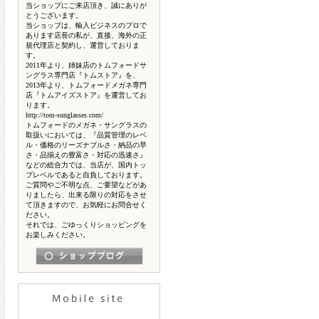
当ショップにご来店頂き、誠にありが
とうございます。
当ショップは、輸入ビジネスのプロで
あります店長の私が、直接、海外の正
規代理店と契約し、運営しておりま
す。
2011年より、姉妹店のトムフォードサ
ングラス専門店『トムストア』を、
2013年より、トムフォードメガネ専門
店『トムアイズストア』を運営してお
ります。
http://tom-sunglasses.com/
トムフォードのメガネ・サングラスの
取扱いにおいては、『品質管理のレベ
ル・価格のリーズナブルさ・納品の早
さ・品揃えの豊富さ・対応の迅速さ』
などの総合力では、当店が、国内トッ
プレベルであると自負しております。
ご質問やご不明な点、ご要望などがあ
りましたら、出来る限りの対応をさせ
て頂きますので、お気軽にお問合せく
ださい。
それでは、ごゆっくりショッピングを
お楽しみください。