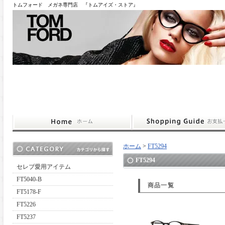
トムフォード メガネ専門店 『トムアイズ・ストア』
ホーム
>
FT5294
FT5294
セレブ愛用アイテム
FT5040-B
商品一覧
FT5178-F
FT5226
FT5237