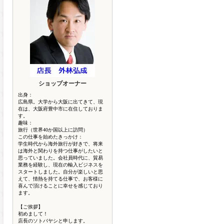
ショップオーナー
出身：
広島県。大学から大阪に出てきて、現
在は、大阪府豊中市に在住しておりま
す。
趣味：
旅行（世界40か国以上に訪問）
この仕事を始めたきっかけ：
学生時代から海外旅行が好きで、将来
は海外と関わりを持つ仕事がしたいと
思っていました。会社員時代に、貿易
業務を経験し、現在の輸入ビジネスを
スタートしました。自分が楽しいと思
えて、情熱を持てる仕事で、お客様に
喜んで頂けることに幸せを感じており
ます。
【ご挨拶】
初めまして！
店長のソトバヤシと申します。