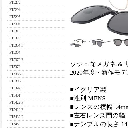
FT5275
FT5294
FT5295
FT5307
FT5313
FT5323
FT5354-F
FT5364
FT5376-F
ッシュなメガネ &
FT5379
2020年度・新作モ
FT5388-F
FT5398-F
FT5399-F
■イタリア製
FT5401
■性別 MENS
FT5422-F
■レンズの横幅 54m
FT5426-F
■左右レンズ間の幅 1
FT5430-F
■テンプルの長さ 14
FT5450