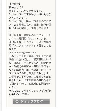
【ご挨拶】
初めまして！
店長のソトバヤシと申します。
当ショップにご来店頂き、誠にありが
とうございます。
当ショップは、輸入ビジネスのプロで
あります店長の私が、直接、海外の正
規代理店と契約し、運営しておりま
す。
2011年より、姉妹店のトムフォードサ
ングラス専門店『トムストア』を、
2013年より、トムフォードメガネ専門
店『トムアイズストア』を運営してお
ります。
http://tom-sunglasses.com/
トムフォードのメガネ・サングラスの
取扱いにおいては、『品質管理のレベ
ル・価格のリーズナブルさ・納品の早
さ・品揃えの豊富さ・対応の迅速さ』
などの総合力では、当店が、国内トッ
プレベルであると自負しております。
ご質問やご不明な点、ご要望などがあ
りましたら、出来る限りの対応をさせ
て頂きますので、お気軽にお問合せく
ださい。
それでは、ごゆっくりショッピングを
お楽しみください。