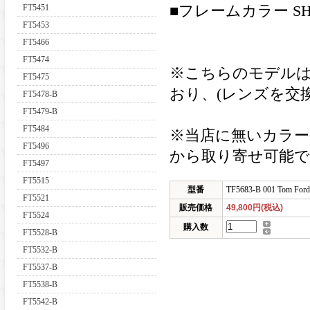
FT5451
■フレームカラー SHINY
FT5453
FT5466
FT5474
※こちらのモデル
FT5475
おり、(レンズを交
FT5478-B
FT5479-B
FT5484
※当店に無いカラー
FT5496
から取り寄せ可能
FT5497
FT5515
型番
TF5683-B 001 Tom Ford
FT5521
販売価格
49,800円(税込)
FT5524
購入数
FT5528-B
FT5532-B
FT5537-B
FT5538-B
FT5542-B