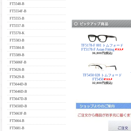
FT5548-B
FT5554F-B
FT5555-B
FT5557-B
FT5570-K
FT5583-B
TF5178-F 001 トムフォード
FT5584-B
FT5178-F Asian Fitting
36,800円(税込)
FT5589-B
FT5606F-B
FT5626-B
TF5450 028 トムフォード
FT5629-B
FT5450
32,800円(税込)
FT5644D-B
FT5646D-B
FT5647D-B
FT5650D-B
FT5663F-B
FT5664-B
FT5681-B