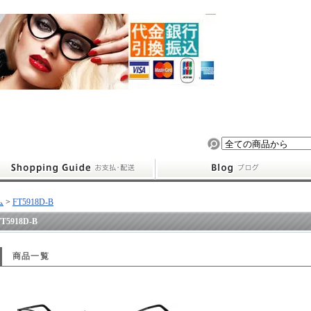
ム
>
FT5918D-B
FT5918D-B
商品一覧