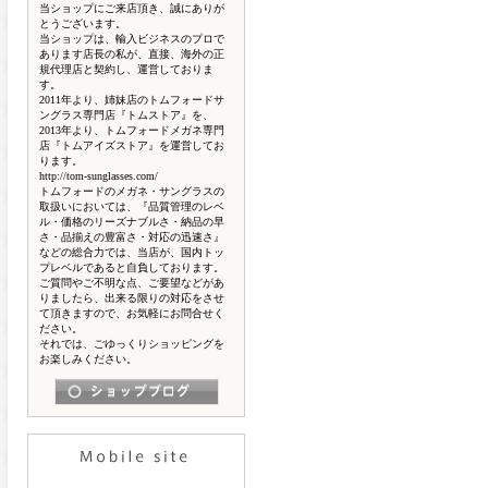
当ショップにご来店頂き、誠にありが
とうございます。
当ショップは、輸入ビジネスのプロで
あります店長の私が、直接、海外の正
規代理店と契約し、運営しておりま
す。
2011年より、姉妹店のトムフォードサ
ングラス専門店『トムストア』を、
2013年より、トムフォードメガネ専門
店『トムアイズストア』を運営してお
ります。
http://tom-sunglasses.com/
トムフォードのメガネ・サングラスの
取扱いにおいては、『品質管理のレベ
ル・価格のリーズナブルさ・納品の早
さ・品揃えの豊富さ・対応の迅速さ』
などの総合力では、当店が、国内トッ
プレベルであると自負しております。
ご質問やご不明な点、ご要望などがあ
りましたら、出来る限りの対応をさせ
て頂きますので、お気軽にお問合せく
ださい。
それでは、ごゆっくりショッピングを
お楽しみください。