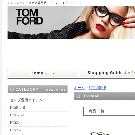
トムフォード メガネ専門店 『トムアイズ・ストア』
ホーム
>
FT5650D-B
FT5650D-B
セレブ愛用アイテム
FT5040-B
商品一覧
FT5178-F
FT5226
FT5237