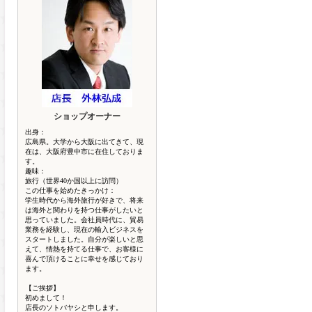
ショップオーナー
出身：
広島県。大学から大阪に出てきて、現
在は、大阪府豊中市に在住しておりま
す。
趣味：
旅行（世界40か国以上に訪問）
この仕事を始めたきっかけ：
学生時代から海外旅行が好きで、将来
は海外と関わりを持つ仕事がしたいと
思っていました。会社員時代に、貿易
業務を経験し、現在の輸入ビジネスを
スタートしました。自分が楽しいと思
えて、情熱を持てる仕事で、お客様に
喜んで頂けることに幸せを感じており
ます。
【ご挨拶】
初めまして！
店長のソトバヤシと申します。