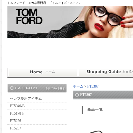
トムフォード メガネ専門店 『トムアイズ・ストア』
ホーム
>
FT5307
FT5307
セレブ愛用アイテム
FT5040-B
商品一覧
FT5178-F
FT5226
FT5237