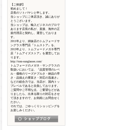
【ご挨拶】
初めまして！
店長のソトバヤシと申します。
当ショップにご来店頂き、誠にありが
とうございます。
当ショップは、輸入ビジネスのプロで
あります店長の私が、直接、海外の正
規代理店と契約し、運営しておりま
す。
2011年より、姉妹店のトムフォードサ
ングラス専門店『トムストア』を、
2013年より、トムフォードメガネ専門
店『トムアイズストア』を運営してお
ります。
http://tom-sunglasses.com/
トムフォードのメガネ・サングラスの
取扱いにおいては、『品質管理のレベ
ル・価格のリーズナブルさ・納品の早
さ・品揃えの豊富さ・対応の迅速さ』
などの総合力では、当店が、国内トッ
プレベルであると自負しております。
ご質問やご不明な点、ご要望などがあ
りましたら、出来る限りの対応をさせ
て頂きますので、お気軽にお問合せく
ださい。
それでは、ごゆっくりショッピングを
お楽しみください。