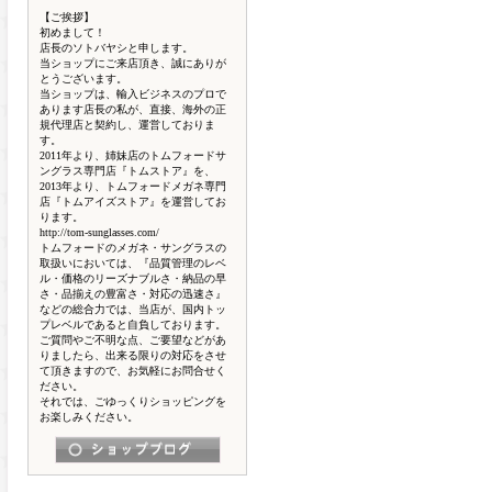
【ご挨拶】
初めまして！
店長のソトバヤシと申します。
当ショップにご来店頂き、誠にありが
とうございます。
当ショップは、輸入ビジネスのプロで
あります店長の私が、直接、海外の正
規代理店と契約し、運営しておりま
す。
2011年より、姉妹店のトムフォードサ
ングラス専門店『トムストア』を、
2013年より、トムフォードメガネ専門
店『トムアイズストア』を運営してお
ります。
http://tom-sunglasses.com/
トムフォードのメガネ・サングラスの
取扱いにおいては、『品質管理のレベ
ル・価格のリーズナブルさ・納品の早
さ・品揃えの豊富さ・対応の迅速さ』
などの総合力では、当店が、国内トッ
プレベルであると自負しております。
ご質問やご不明な点、ご要望などがあ
りましたら、出来る限りの対応をさせ
て頂きますので、お気軽にお問合せく
ださい。
それでは、ごゆっくりショッピングを
お楽しみください。