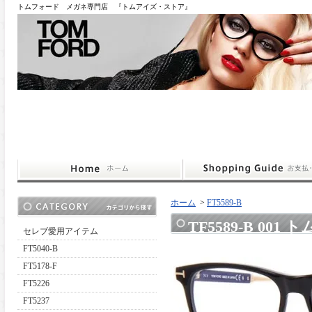
トムフォード メガネ専門店 『トムアイズ・ストア』
ホーム
>
FT5589-B
TF5589-B 001 
セレブ愛用アイテム
FT5040-B
FT5178-F
FT5226
FT5237