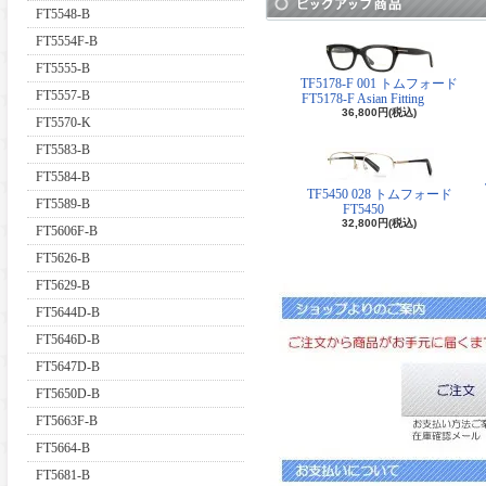
FT5548-B
FT5554F-B
FT5555-B
TF5178-F 001 トムフォード
FT5557-B
FT5178-F Asian Fitting
36,800円(税込)
FT5570-K
FT5583-B
FT5584-B
TF5450 028 トムフォード
FT5589-B
FT5450
32,800円(税込)
FT5606F-B
FT5626-B
FT5629-B
FT5644D-B
FT5646D-B
FT5647D-B
FT5650D-B
FT5663F-B
FT5664-B
FT5681-B