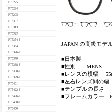
FT5275
FT5294
FT5295
FT5307
FT5313
FT5323
FT5354-F
JAPAN の高級モ
FT5364
FT5376-F
■日本製
FT5379
FT5388-F
■性別 MENS
FT5398-F
■レンズの横幅 55
FT5399-F
■左右レンズ間の幅 
FT5401
■テンプルの長さ 1
FT5422-F
■フレームカラー BL
FT5426-F
FT5430-F
FT5450