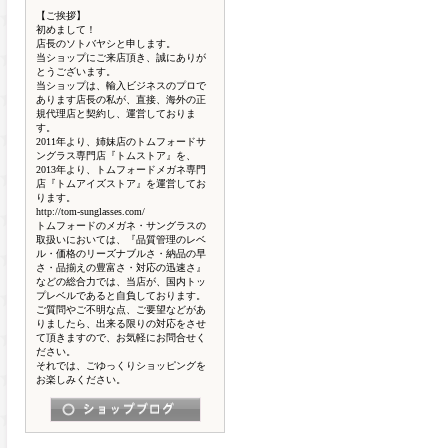
【ご挨拶】
初めまして！
店長のソトバヤシと申します。
当ショップにご来店頂き、誠にありが
とうございます。
当ショップは、輸入ビジネスのプロで
あります店長の私が、直接、海外の正
規代理店と契約し、運営しておりま
す。
2011年より、姉妹店のトムフォードサ
ングラス専門店『トムストア』を、
2013年より、トムフォードメガネ専門
店『トムアイズストア』を運営してお
ります。
http://tom-sunglasses.com/
トムフォードのメガネ・サングラスの
取扱いにおいては、『品質管理のレベ
ル・価格のリーズナブルさ・納品の早
さ・品揃えの豊富さ・対応の迅速さ』
などの総合力では、当店が、国内トッ
プレベルであると自負しております。
ご質問やご不明な点、ご要望などがあ
りましたら、出来る限りの対応をさせ
て頂きますので、お気軽にお問合せく
ださい。
それでは、ごゆっくりショッピングを
お楽しみください。